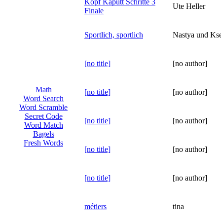
Kopf Kaputt Schritte 3
Ute Heller
Finale
Sportlich, sportlich
Nastya und Ks
[no title]
[no author]
Math
[no title]
[no author]
Word Search
Word Scramble
Secret Code
[no title]
[no author]
Word Match
Bagels
Fresh Words
[no title]
[no author]
[no title]
[no author]
métiers
tina