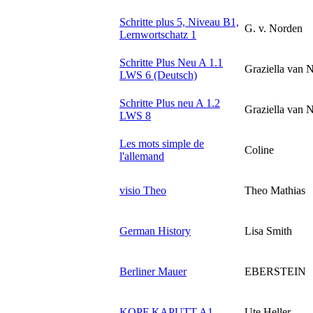
Schritte plus 5, Niveau B1,
G. v. Norden
Lernwortschatz 1
Schritte Plus Neu A 1.1
Graziella van 
LWS 6 (Deutsch)
Schritte Plus neu A 1.2
Graziella van 
LWS 8
Les mots simple de
Coline
l'allemand
visio Theo
Theo Mathias
German History
Lisa Smith
Berliner Mauer
EBERSTEIN
KOPF KAPUTT A1
Ute Heller