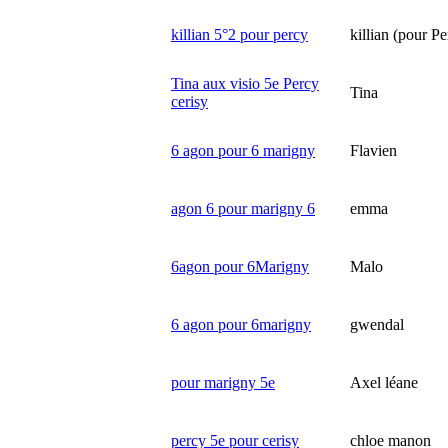
killian 5°2 pour percy
killian (pour Pe
Tina aux visio 5e Percy
Tina
cerisy
6 agon pour 6 marigny
Flavien
agon 6 pour marigny 6
emma
6agon pour 6Marigny
Malo
6 agon pour 6marigny
gwendal
pour marigny 5e
Axel léane
percy 5e pour cerisy
chloe manon