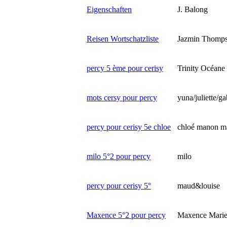
Eigenschaften
J. Balong
Reisen Wortschatzliste
Jazmin Thomp
percy 5 ème pour cerisy
Trinity Océane
mots cersy pour percy
yuna/juliette/ga
percy pour cerisy 5e chloe
chloé manon ma
milo 5°2 pour percy
milo
percy pour cerisy 5°
maud&louise
Maxence 5°2 pour percy
Maxence Mari