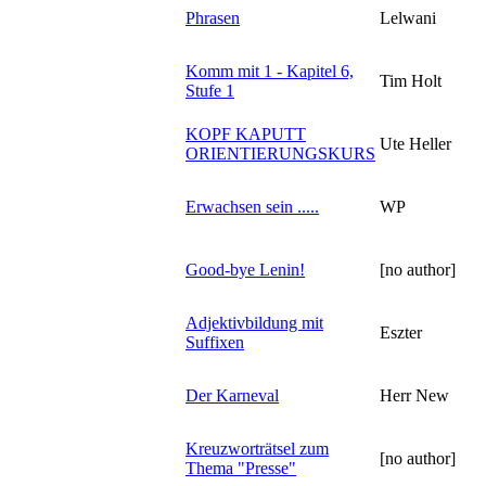
Phrasen
Lelwani
Komm mit 1 - Kapitel 6,
Tim Holt
Stufe 1
KOPF KAPUTT
Ute Heller
ORIENTIERUNGSKURS
Erwachsen sein .....
WP
Good-bye Lenin!
[no author]
Adjektivbildung mit
Eszter
Suffixen
Der Karneval
Herr New
Kreuzworträtsel zum
[no author]
Thema "Presse"