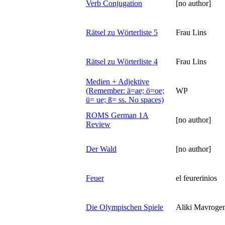
Verb Conjugation
[no author]
Rätsel zu Wörterliste 5
Frau Lins
Rätsel zu Wörterliste 4
Frau Lins
Medien + Adjektive
(Remember: ä=ae; ö=oe;
WP
ü= ue; ß= ss. No spaces)
ROMS German 1A
[no author]
Review
Der Wald
[no author]
Feuer
el feurerinios
Die Olympischen Spiele
Aliki Mavrogen